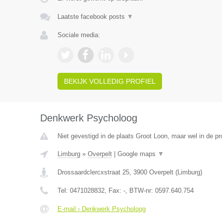
Laatste facebook posts
▼
Sociale media:
BEKIJK VOLLEDIG PROFIEL
Denkwerk Psycholoog
Niet gevestigd in de plaats Groot Loon, maar wel in de pr
Limburg
»
Overpelt
|
Google maps
▼
Drossaardclercxstraat 25
,
3900
Overpelt
(
Limburg
)
Tel:
0471028832
, Fax:
-
, BTW-nr:
0597.640.754
E-mail › Denkwerk Psycholoog