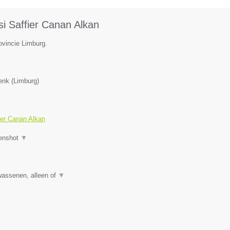
si Saffier Canan Alkan
ovincie Limburg.
enk
(
Limburg
)
fier Canan Alkan
enshot
▼
wassenen, alleen of
▼