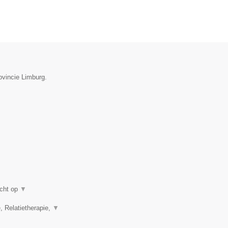
ovincie Limburg.
icht op
▼
, Relatietherapie,
▼