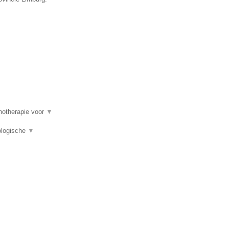
hotherapie voor
▼
uologische
▼