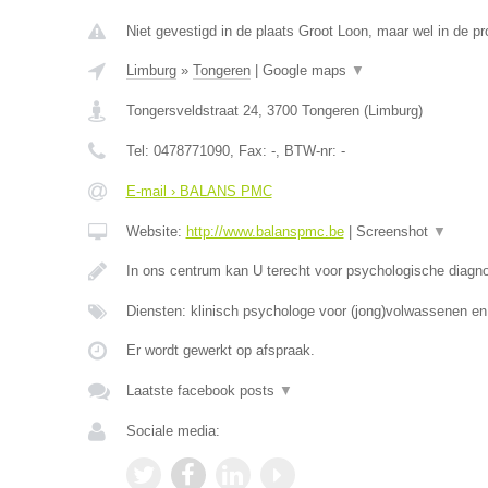
Niet gevestigd in de plaats Groot Loon, maar wel in de pr
Limburg
»
Tongeren
|
Google maps
▼
Tongersveldstraat 24
,
3700
Tongeren
(
Limburg
)
Tel:
0478771090
, Fax:
-
, BTW-nr:
-
E-mail › BALANS PMC
Website:
http://www.balanspmc.be
|
Screenshot
▼
In ons centrum kan U terecht voor psychologische diagn
Diensten: klinisch psychologe voor (jong)volwassenen e
Er wordt gewerkt op afspraak.
Laatste facebook posts
▼
Sociale media: