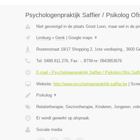
Psychologenpraktijk Saffier / Psikolog Ofi
Niet gevestigd in de plaats Groot Loon, maar wel in de pr
Limburg
»
Genk
|
Google maps
▼
Rootenstraat 19/17 Shopping 2, 1ste verdieping.
,
3600
G
Tel:
0488.811.276
, Fax:
-
, BTW-nr:
0843853676
E-mail › Psychologenpraktijk Saffier / Psikolog Ofisi Saf
Website:
http://www.psychologenpraktijk-saffier.be
|
Scre
Psikolog
▼
Relatietherapie, Gezinstherapie, Kinderen, Jongeren, vol
Er wordt gewerkt op afspraak.
Sociale media: