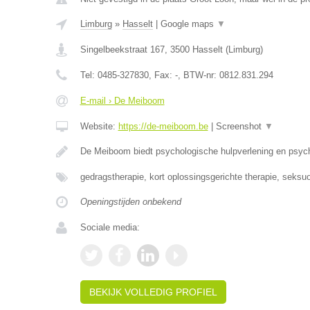
Limburg
»
Hasselt
|
Google maps
▼
Singelbeekstraat 167
,
3500
Hasselt
(
Limburg
)
Tel:
0485-327830
, Fax:
-
, BTW-nr:
0812.831.294
E-mail › De Meiboom
Website:
https://de-meiboom.be
|
Screenshot
▼
De Meiboom biedt psychologische hulpverlening en psyc
gedragstherapie, kort oplossingsgerichte therapie, seks
Openingstijden onbekend
Sociale media:
BEKIJK VOLLEDIG PROFIEL