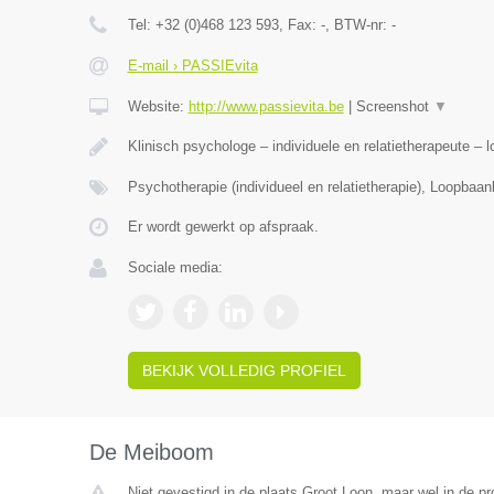
Tel:
+32 (0)468 123 593
, Fax:
-
, BTW-nr:
-
E-mail › PASSIEvita
Website:
http://www.passievita.be
|
Screenshot
▼
Klinisch psychologe – individuele en relatietherapeute 
Psychotherapie (individueel en relatietherapie), Loopbaa
Er wordt gewerkt op afspraak.
Sociale media:
BEKIJK VOLLEDIG PROFIEL
De Meiboom
Niet gevestigd in de plaats Groot Loon, maar wel in de pr