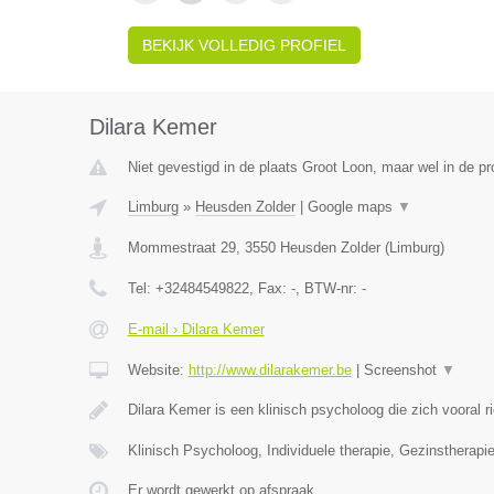
BEKIJK VOLLEDIG PROFIEL
Dilara Kemer
Niet gevestigd in de plaats Groot Loon, maar wel in de pr
Limburg
»
Heusden Zolder
|
Google maps
▼
Mommestraat 29
,
3550
Heusden Zolder
(
Limburg
)
Tel:
+32484549822
, Fax:
-
, BTW-nr:
-
E-mail › Dilara Kemer
Website:
http://www.dilarakemer.be
|
Screenshot
▼
Dilara Kemer is een klinisch psycholoog die zich vooral r
Klinisch Psycholoog, Individuele therapie, Gezinstherapie
Er wordt gewerkt op afspraak.