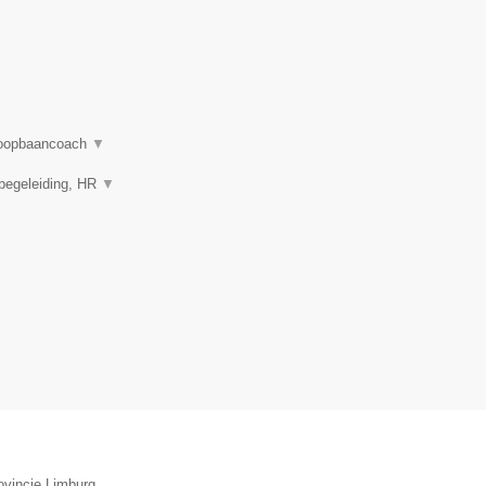
– loopbaancoach
▼
nbegeleiding, HR
▼
ovincie Limburg.