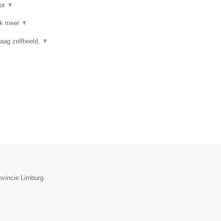
ot
▼
 ik meer
▼
aag zelfbeeld,
▼
ovincie Limburg.