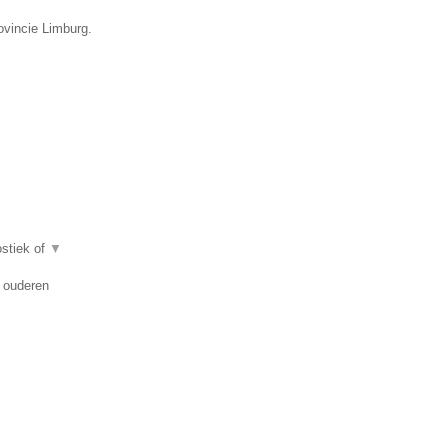
ovincie Limburg.
ostiek of
▼
n ouderen