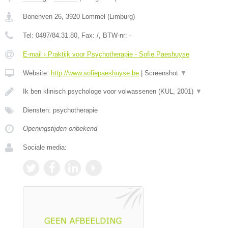
Bonenven 26
,
3920
Lommel
(
Limburg
)
Tel:
0497/84.31.80
, Fax:
/
, BTW-nr:
-
E-mail › Praktijk voor Psychotherapie - Sofie Paeshuyse
Website:
http://www.sofiepaeshuyse.be
|
Screenshot
▼
Ik ben klinisch psychologe voor volwassenen (KUL, 2001)
▼
Diensten: psychotherapie
Openingstijden onbekend
Sociale media: