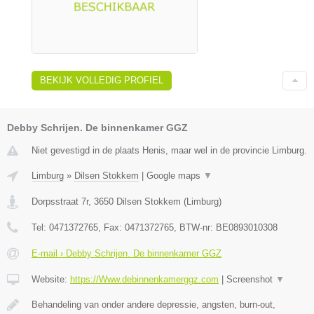
BEKIJK VOLLEDIG PROFIEL
Debby Schrijen. De binnenkamer GGZ
Niet gevestigd in de plaats Henis, maar wel in de provincie Limburg.
Limburg
»
Dilsen Stokkem
|
Google maps
▼
Dorpsstraat 7r
,
3650
Dilsen Stokkem
(
Limburg
)
Tel:
0471372765
, Fax:
0471372765
, BTW-nr:
BE0893010308
E-mail › Debby Schrijen. De binnenkamer GGZ
Website:
https://Www.debinnenkamerggz.com
|
Screenshot
▼
Behandeling van onder andere depressie, angsten, burn-out,