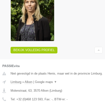
BEKIJK VOLLEDIG PROFIEL
PASSIEvita
Niet gevestigd in de plaats Henis, maar wel in de provincie Limburg.
Limburg
»
Alken
|
Google maps
▼
Molenstraat, 63
,
3570
Alken
(
Limburg
)
Tel:
+32 (0)468 123 593
, Fax:
-
, BTW-nr:
-