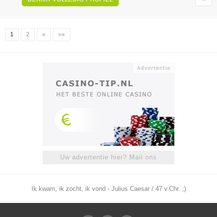
1
2
»
»»
Uw advertentie hier? Mail ons
Ik kwam, ik zocht, ik vond - Julius Caesar / 47 v.Chr. ;)