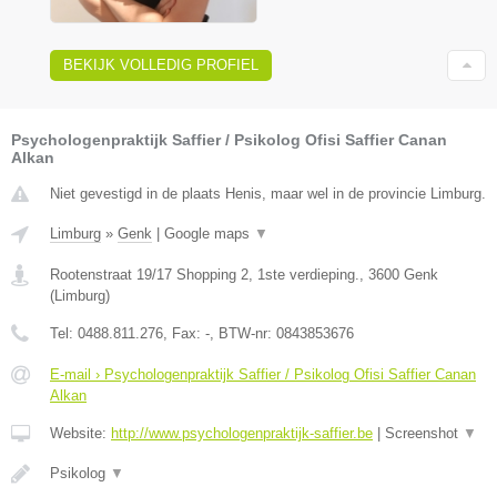
BEKIJK VOLLEDIG PROFIEL
Psychologenpraktijk Saffier / Psikolog Ofisi Saffier Canan
Alkan
Niet gevestigd in de plaats Henis, maar wel in de provincie Limburg.
Limburg
»
Genk
|
Google maps
▼
Rootenstraat 19/17 Shopping 2, 1ste verdieping.
,
3600
Genk
(
Limburg
)
Tel:
0488.811.276
, Fax:
-
, BTW-nr:
0843853676
E-mail › Psychologenpraktijk Saffier / Psikolog Ofisi Saffier Canan
Alkan
Website:
http://www.psychologenpraktijk-saffier.be
|
Screenshot
▼
Psikolog
▼