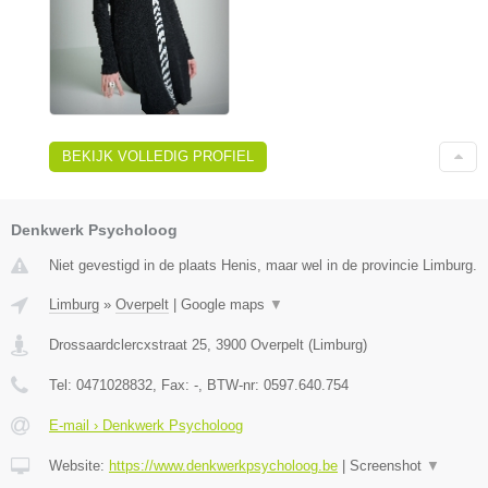
BEKIJK VOLLEDIG PROFIEL
Denkwerk Psycholoog
Niet gevestigd in de plaats Henis, maar wel in de provincie Limburg.
Limburg
»
Overpelt
|
Google maps
▼
Drossaardclercxstraat 25
,
3900
Overpelt
(
Limburg
)
Tel:
0471028832
, Fax:
-
, BTW-nr:
0597.640.754
E-mail › Denkwerk Psycholoog
Website:
https://www.denkwerkpsycholoog.be
|
Screenshot
▼