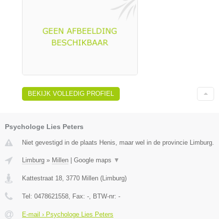
BEKIJK VOLLEDIG PROFIEL
Psychologe Lies Peters
Niet gevestigd in de plaats Henis, maar wel in de provincie Limburg.
Limburg
»
Millen
|
Google maps
▼
Kattestraat 18
,
3770
Millen
(
Limburg
)
Tel:
0478621558
, Fax:
-
, BTW-nr:
-
E-mail › Psychologe Lies Peters