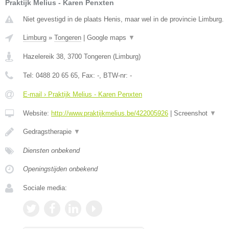
Praktijk Melius - Karen Penxten
Niet gevestigd in de plaats Henis, maar wel in de provincie Limburg.
Limburg
»
Tongeren
|
Google maps
▼
Hazelereik 38
,
3700
Tongeren
(
Limburg
)
Tel:
0488 20 65 65
, Fax:
-
, BTW-nr:
-
E-mail › Praktijk Melius - Karen Penxten
Website:
http://www.praktijkmelius.be/422005926
|
Screenshot
▼
Gedragstherapie
▼
Diensten onbekend
Openingstijden onbekend
Sociale media: