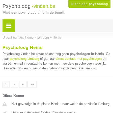
Ik ben een
psycholoog
Psycholoog
-vinden.be
Vind een psycholoog bij u in de buurt!
U bent nu hier:
Home
»
Limburg
»
Henis
Psycholoog Henis
Psycholoog-vinden.be bevat helaas nog geen
psychologen in Henis
. Ga
naar
psycholoog Limburg
of ga naar
direct contact met psychologen
om
via één e-mail in contact te komen met meerdere psychologen tegelijk.
Hieronder worden nu resultaten getoond uit de provincie Limburg.
1
2
»
»»
Dilara Kemer
Niet gevestigd in de plaats Henis, maar wel in de provincie Limburg.
Limburg
»
Heusden Zolder
|
Google maps
▼