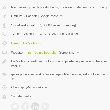
Niet gevestigd in de plaats Henis, maar wel in de provincie Limburg.
Limburg
»
Hasselt
|
Google maps
▼
Singelbeekstraat 167
,
3500
Hasselt
(
Limburg
)
Tel:
0485-327830
, Fax:
-
, BTW-nr:
0812.831.294
E-mail › De Meiboom
Website:
https://de-meiboom.be
|
Screenshot
▼
De Meiboom biedt psychologische hulpverlening en psychotherapie
voor
▼
gedragstherapie, kort oplossingsgerichte therapie, seksuologische
▼
Openingstijden onbekend
Sociale media: