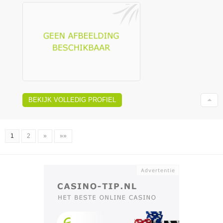
BEKIJK VOLLEDIG PROFIEL
1
2
»
»»