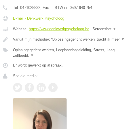
Tel:
0471028832
, Fax:
-
, BTW-nr:
0597.640.754
E-mail › Denkwerk Psycholoog
Website:
https://www.denkwerkpsycholoog.be
|
Screenshot
▼
Vanuit mijn methodiek ‘Oplossingsgericht werken’ tracht ik meer
▼
Oplssingsgericht werken, Loopbaanbegeleiding, Stress, Laag
zelfbeeld,
▼
Er wordt gewerkt op afspraak.
Sociale media: