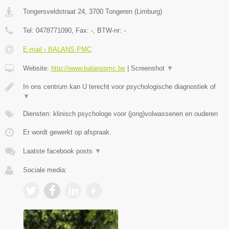
Tongersveldstraat 24
,
3700
Tongeren
(
Limburg
)
Tel:
0478771090
, Fax:
-
, BTW-nr:
-
E-mail › BALANS PMC
Website:
http://www.balanspmc.be
|
Screenshot
▼
In ons centrum kan U terecht voor psychologische diagnostiek of
▼
Diensten: klinisch psychologe voor (jong)volwassenen en ouderen
Er wordt gewerkt op afspraak.
Laatste facebook posts
▼
Sociale media: