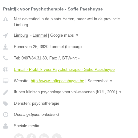
Praktijk voor Psychotherapie - Sofie Paeshuyse
Niet gevestigd in de plaats Herten, maar wel in de provincie
Limburg.
Limburg
»
Lommel
|
Google maps
▼
Bonenven 26
,
3920
Lommel
(
Limburg
)
Tel:
0497/84.31.80
, Fax:
/
, BTW-nr:
-
E-mail › Praktijk voor Psychotherapie - Sofie Paeshuyse
Website:
http://www.sofiepaeshuyse.be
|
Screenshot
▼
Ik ben klinisch psychologe voor volwassenen (KUL, 2001)
▼
Diensten: psychotherapie
Openingstijden onbekend
Sociale media: