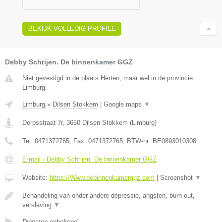
BEKIJK VOLLEDIG PROFIEL
Debby Schrijen. De binnenkamer GGZ
Niet gevestigd in de plaats Herten, maar wel in de provincie
Limburg.
Limburg
»
Dilsen Stokkem
|
Google maps
▼
Dorpsstraat 7r
,
3650
Dilsen Stokkem
(
Limburg
)
Tel:
0471372765
, Fax:
0471372765
, BTW-nr:
BE0893010308
E-mail › Debby Schrijen. De binnenkamer GGZ
Website:
https://Www.debinnenkamerggz.com
|
Screenshot
▼
Behandeling van onder andere depressie, angsten, burn-out,
verslaving
▼
Diensten onbekend