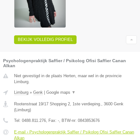
BEKIJK VOLLEDIG PROFIEL
Psychologenpraktijk Saffier / Psikolog Ofisi Saffier Canan
Alkan
Niet gevestigd in de plaats Herten, maar wel in de provincie
Limburg.
Limburg
»
Genk
|
Google maps
▼
Rootenstraat 19/17 Shopping 2, 1ste verdieping.
,
3600
Genk
(
Limburg
)
Tel:
0488.811.276
, Fax:
-
, BTW-nr:
0843853676
E-mail › Psychologenpraktijk Saffier / Psikolog Ofisi Saffier Canan
Alkan