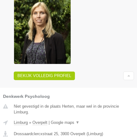
BEKIJK VOLLEDIG PROFIEL
Denkwerk Psycholoog
Niet gevestigd in de plaats Herten, maar wel in de provincie
Limburg.
Limburg
»
Overpelt
|
Google maps
▼
Drossaardclercxstraat 25
,
3900
Overpelt
(
Limburg
)