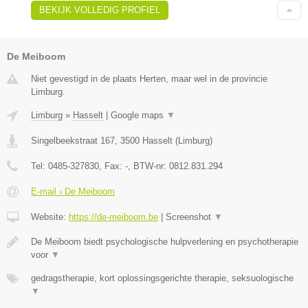
BEKIJK VOLLEDIG PROFIEL
De Meiboom
Niet gevestigd in de plaats Herten, maar wel in de provincie
Limburg.
Limburg
»
Hasselt
|
Google maps
▼
Singelbeekstraat 167
,
3500
Hasselt
(
Limburg
)
Tel:
0485-327830
, Fax:
-
, BTW-nr:
0812.831.294
E-mail › De Meiboom
Website:
https://de-meiboom.be
|
Screenshot
▼
De Meiboom biedt psychologische hulpverlening en psychotherapie
voor
▼
gedragstherapie, kort oplossingsgerichte therapie, seksuologische
▼