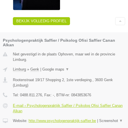
BEKIJK VOLLEDIG PROFIEL
Psychologenpraktijk Saffier / Psikolog Ofisi Saffier Canan
Alkan
Niet gevestigd in de plaats Ophoven, maar wel in de provincie
Limburg.
Limburg
»
Genk
|
Google maps
▼
Rootenstraat 19/17 Shopping 2, 1ste verdieping.
,
3600
Genk
(
Limburg
)
Tel:
0488.811.276
, Fax:
-
, BTW-nr:
0843853676
E-mail › Psychologenpraktijk Saffier / Psikolog Ofisi Saffier Canan
Alkan
Website:
http://www.psychologenpraktijk-saffier.be
|
Screenshot
▼