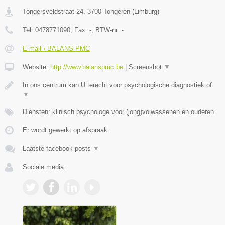
Tongersveldstraat 24
,
3700
Tongeren
(
Limburg
)
Tel:
0478771090
, Fax:
-
, BTW-nr:
-
E-mail › BALANS PMC
Website:
http://www.balanspmc.be
|
Screenshot
▼
In ons centrum kan U terecht voor psychologische diagnostiek of
▼
Diensten: klinisch psychologe voor (jong)volwassenen en ouderen
Er wordt gewerkt op afspraak.
Laatste facebook posts
▼
Sociale media: