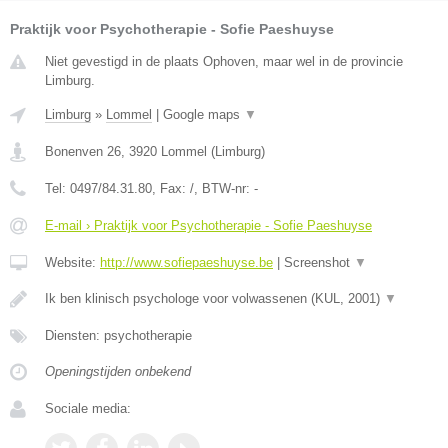
Praktijk voor Psychotherapie - Sofie Paeshuyse
Niet gevestigd in de plaats Ophoven, maar wel in de provincie
Limburg.
Limburg
»
Lommel
|
Google maps
▼
Bonenven 26
,
3920
Lommel
(
Limburg
)
Tel:
0497/84.31.80
, Fax:
/
, BTW-nr:
-
E-mail › Praktijk voor Psychotherapie - Sofie Paeshuyse
Website:
http://www.sofiepaeshuyse.be
|
Screenshot
▼
Ik ben klinisch psychologe voor volwassenen (KUL, 2001)
▼
Diensten: psychotherapie
Openingstijden onbekend
Sociale media: