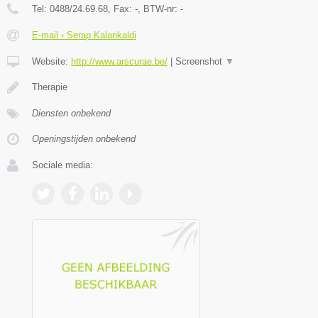
Tel:
0488/24.69.68
, Fax:
-
, BTW-nr:
-
E-mail › Serap Kalankaldi
Website:
http://www.arscurae.be/
|
Screenshot
▼
Therapie
Diensten onbekend
Openingstijden onbekend
Sociale media: