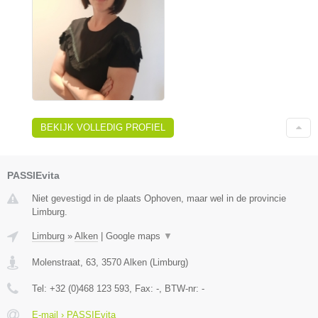
BEKIJK VOLLEDIG PROFIEL
PASSIEvita
Niet gevestigd in de plaats Ophoven, maar wel in de provincie
Limburg.
Limburg
»
Alken
|
Google maps
▼
Molenstraat, 63
,
3570
Alken
(
Limburg
)
Tel:
+32 (0)468 123 593
, Fax:
-
, BTW-nr:
-
E-mail › PASSIEvita