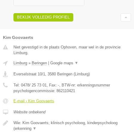
BEKIJK VOLLEDIG PROFIEL
Kim Goovaerts
Niet gevestigd in de plaats Ophoven, maar wel in de provincie
Limburg.
Limburg
»
Beringen
|
Google maps
▼
Everselstraat 10/1
,
3580
Beringen
(
Limburg
)
Tel:
0478/ 25 73 01
, Fax:
-
, BTW-nr:
erkenningsnummer
psychologencommissie: 862110421
E-mail › Kim Goovaerts
Website onbekend
Wie: Kim Goovaerts; klinisch psycholoog, kinderpsycholoog
(erkenning
▼