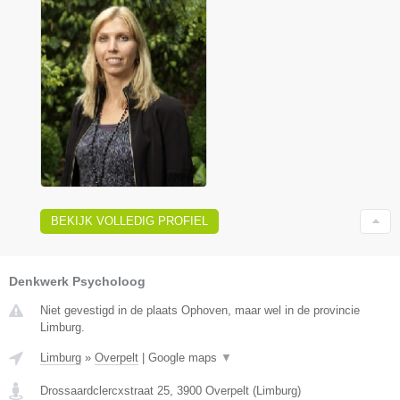
BEKIJK VOLLEDIG PROFIEL
Denkwerk Psycholoog
Niet gevestigd in de plaats Ophoven, maar wel in de provincie
Limburg.
Limburg
»
Overpelt
|
Google maps
▼
Drossaardclercxstraat 25
,
3900
Overpelt
(
Limburg
)