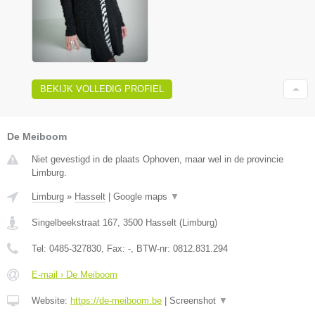
BEKIJK VOLLEDIG PROFIEL
De Meiboom
Niet gevestigd in de plaats Ophoven, maar wel in de provincie
Limburg.
Limburg
»
Hasselt
|
Google maps
▼
Singelbeekstraat 167
,
3500
Hasselt
(
Limburg
)
Tel:
0485-327830
, Fax:
-
, BTW-nr:
0812.831.294
E-mail › De Meiboom
Website:
https://de-meiboom.be
|
Screenshot
▼