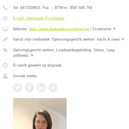
Tel:
0471028832
, Fax:
-
, BTW-nr:
0597.640.754
E-mail › Denkwerk Psycholoog
Website:
https://www.denkwerkpsycholoog.be
|
Screenshot
▼
Vanuit mijn methodiek ‘Oplossingsgericht werken’ tracht ik meer
▼
Oplssingsgericht werken, Loopbaanbegeleiding, Stress, Laag
zelfbeeld,
▼
Er wordt gewerkt op afspraak.
Sociale media: